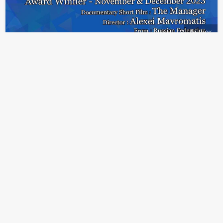
Author
Прочитать интервью Игоря Вышегородцева о
необходимости специального защитного статуса
можно на портале
PROбанкротство
.
1
7
3
Событие
Специалисты по защите ау от
жалоб и убытков