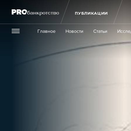
ПУБЛИКАЦИИ
Везде
Главное
Новости
Статьи
Иссле
Экономика и бизнес
Закон
Публикации
Новости
Статьи
Эксперт PRO
Интервью
Крупн
Мероприятия
Обучения
Онлайн-обучения
К
Игроки рынка
Компании
Персоны
Кейсы
Услуги
Услуги