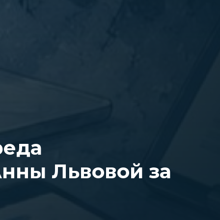
реда
нны Львовой за