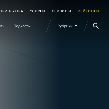
ОКИ РЫНКА
УСЛУГИ
СЕРВИСЫ
РЕЙТИНГИ
еты
Подкасты
Рубрики
е банкротства
Публикации