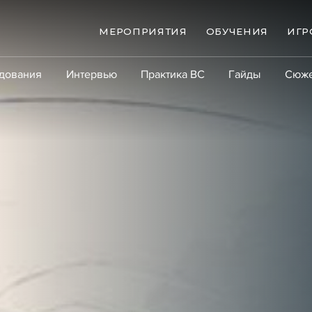
МЕРОПРИЯТИЯ
ОБУЧЕНИЯ
ИГР
дования
Интервью
Практика ВС
Гайды
Сюж
Практика
Сообщество
Эксперт PRO
Крупны
ые банкротства
Сюжеты
ниги