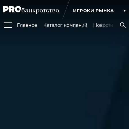
ИГРОКИ РЫНКА
Главное
Каталог компаний
Новости комп
ПУБЛИКАЦИИ
Публикации
МЕРОПРИЯТИЯ
Новости
Статьи
Эксперт PRO
Интервью
Крупные банкротства
Сюжеты
ОБУЧЕНИЯ
Мероприятия
Обучения
Онлайн-обучения
Книги
УСЛУГИ
Игроки рынка
Компании
Персоны
Кейсы
СЕРВИСЫ
Услуги
Услуги
РЕЙТИНГИ