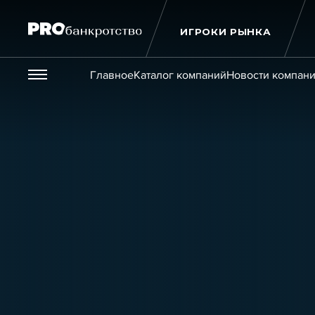
ИГРОКИ РЫНКА
Везде
Главное
Каталог компаний
Новости компан
Публикации
Новости
Статьи
Эксперт PRO
Интервью
Крупн
Мероприятия
Обучения
Онлайн-обучения
К
Игроки рынка
Компании
Персоны
Кейсы
Услуги
Услуги