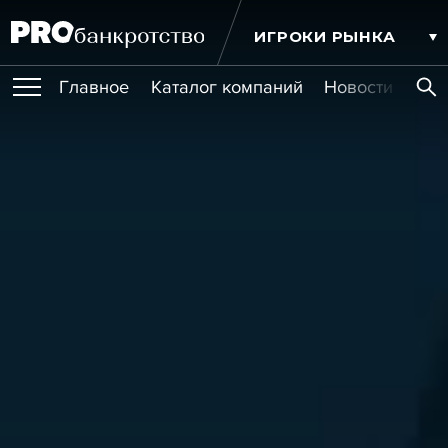
ИГРОКИ РЫНКА
Главное
Каталог компаний
Новости комп
ПУБЛИКАЦИИ
Публикации
МЕРОПРИЯТИЯ
Новости
Статьи
Эксперт PRO
Интервью
Крупные банкротства
Сюжеты
ОБУЧЕНИЯ
Мероприятия
Обучения
Онлайн-обучения
Книги
УСЛУГИ
Игроки рынка
Компании
Персоны
Кейсы
СЕРВИСЫ
Услуги
Услуги
РЕЙТИНГИ