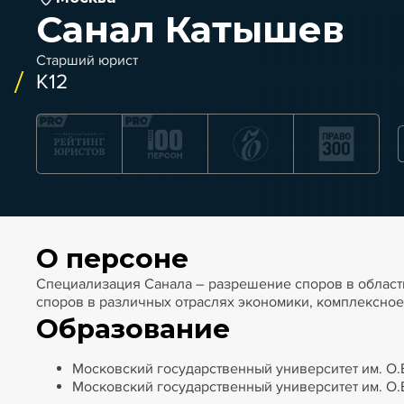
Санал Катышев
Старший юрист
K12
О персоне
Специализация Санала – разрешение споров в области
споров в различных отраслях экономики, комплексно
Образование
Московский государственный университет им. О.Е
Московский государственный университет им. О.Е