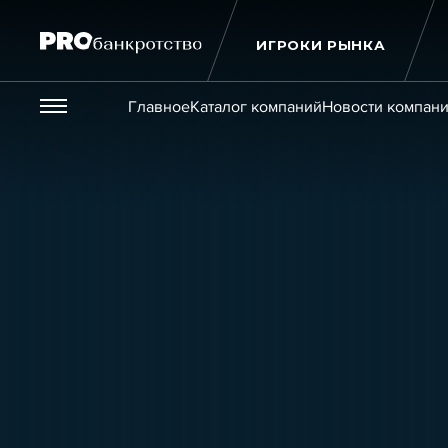
ИГРОКИ РЫНКА
Везде
Главное
Каталог компаний
Новости компан
Публикации
Новости
Статьи
Эксперт PRO
Интервью
Крупн
Мероприятия
Обучения
Онлайн-обучения
К
Игроки рынка
Компании
Персоны
Кейсы
Услуги
Услуги