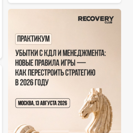
Организация мероприятий
ЭТП
Инвентаризация
Организаторы торгов
Проведение процедур банкротства
Литигация
Работа со стрессовыми активами
Слияния и поглощения (M&A)
Субсидиарная ответственность
Обучение
Взыскание долгов
Просветительская и научная деятельность
Защита АУ
Медиация и реструктуризация долгов
Уголовная защита