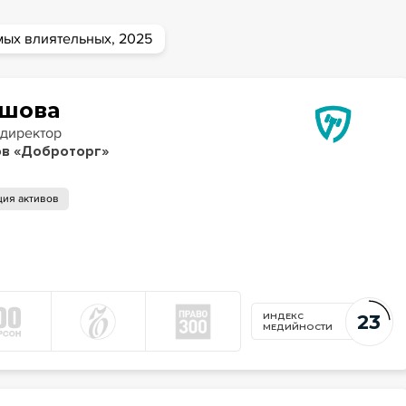
мых влиятельных, 2025
ршова
й директор
ов «Доброторг»
ция активов
23
ИНДЕКС
МЕДИЙНОСТИ