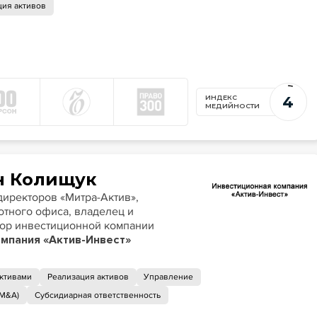
ция активов
4
ИНДЕКС
МЕДИЙНОСТИ
н Колищук
отного офиса, владелец и
ор инвестиционной компании
мпания «Актив-Инвест»
активами
Реализация активов
Управление
(M&A)
Субсидиарная ответственность