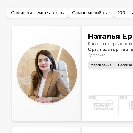
Самые читаемые авторы
Самые медийные
100 са
Наталья Е
К.ю.н., генеральны
Организатор торг
Москва
Управление
Реализа