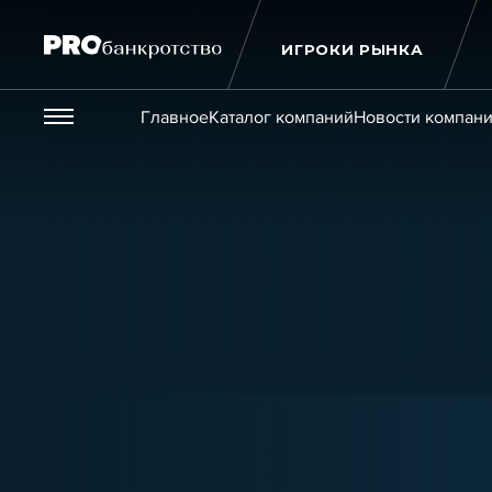
ИГРОКИ РЫНКА
Везде
Главное
Каталог компаний
Новости компан
Публикации
Новости
Статьи
Эксперт PRO
Интервью
Крупн
Мероприятия
Обучения
Онлайн-обучения
К
Игроки рынка
Компании
Персоны
Кейсы
Услуги
Услуги