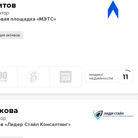
итов
ктор
овая площадка «МЭТС»
ция активов
11
ИНДЕКС
МЕДИЙНОСТИ
кова
тор
в «Лидер Стайл Консалтинг»