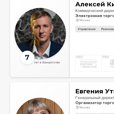
Алексей К
Коммерческий дире
Электронная торг
Москва
Управление
Реализа
7
лет в банкротстве
Евгения Ут
Генеральный дирек
Организатор торго
Москва