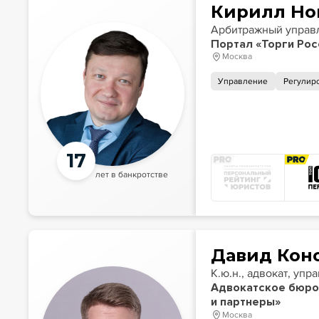
Кирилл Но
Арбитражный упра
Портал «Торги Рос
Москва
Управление
Регулир
17
лет в банкротстве
Давид Кон
К.ю.н., адвокат, у
Адвокатское бюро
и партнеры»
Москва