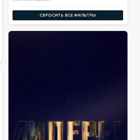
Проведение процедур банкротства
Юридические компании
Корпоративные конфликты
СБРОСИТЬ ВСЕ ФИЛЬТРЫ
СРО АУ
Литигация
Оценочные компании
Налоги
Медиативные центры
Медиация и реструктуризация долгов
Экспертные компании
Управление
Банки
Уголовная защита
Бухгалтерские услуги
Взыскание долгов
Аудиторские компании
Форензик
ЭТП
Финансовая аналитика
Организаторы торгов
Просветительская и научная деятельность
Налоговые консультанты
Аудит
Страховые компании
Слияния и поглощения (M&A)