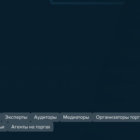
Эксперты
Аудиторы
Медиаторы
Организаторы торг
ьи
Агенты на торгах