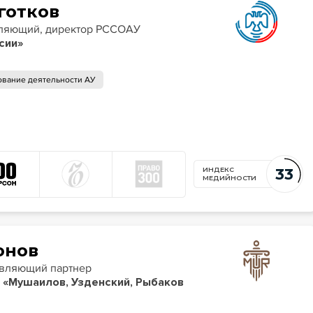
готков
вляющий, директор РССОАУ
сии»
ование деятельности АУ
33
ИНДЕКС
МЕДИЙНОСТИ
онов
правляющий партнер
 «Мушаилов, Узденский, Рыбаков