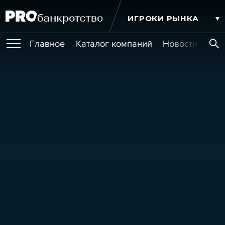
ИГРОКИ РЫНКА
Главное
Каталог компаний
Новости комп
ПУБЛИКАЦИИ
Публикации
МЕРОПРИЯТИЯ
Новости
Статьи
Эксперт PRO
Интервью
Крупные банкротства
Сюжеты
ОБУЧЕНИЯ
Мероприятия
Обучения
Онлайн-обучения
Книги
УСЛУГИ
Игроки рынка
Компании
Персоны
Кейсы
СЕРВИСЫ
Услуги
Услуги
РЕЙТИНГИ