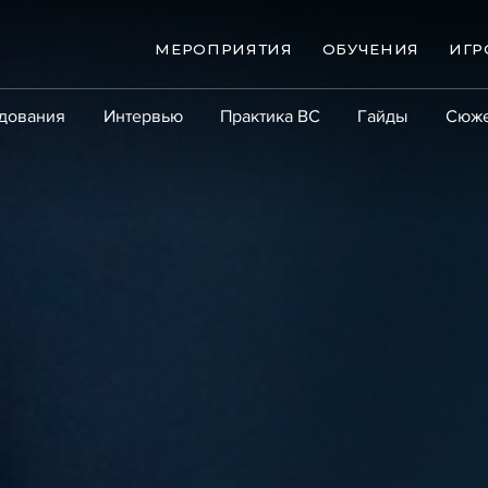
МЕРОПРИЯТИЯ
ОБУЧЕНИЯ
ИГР
дования
Интервью
Практика ВС
Гайды
Сюж
Практика
Сообщество
Эксперт PRO
Крупны
ые банкротства
Сюжеты
ниги