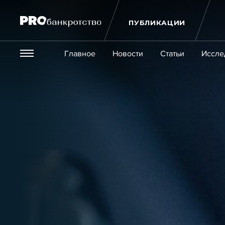
ПУБЛИКАЦИИ
Везде
Главное
Новости
Статьи
Иссле
Экономика и бизнес
Закон
Публикации
Новости
Статьи
Эксперт PRO
Интервью
Крупн
Мероприятия
Обучения
Онлайн-обучения
К
Игроки рынка
Компании
Персоны
Кейсы
Услуги
Услуги