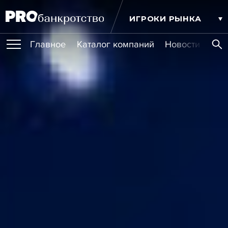
ИГРОКИ РЫНКА
Главное
Каталог компаний
Новости комп
ПУБЛИКАЦИИ
Публикации
МЕРОПРИЯТИЯ
Новости
Статьи
Эксперт PRO
Интервью
Крупные банкротства
Сюжеты
ОБУЧЕНИЯ
Мероприятия
Обучения
Онлайн-обучения
Книги
УСЛУГИ
Игроки рынка
Компании
Персоны
Кейсы
СЕРВИСЫ
Услуги
Услуги
РЕЙТИНГИ