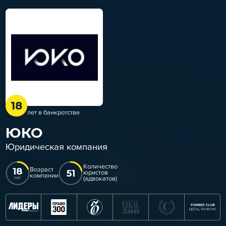
18
лет в банкротстве
ЮКО
Юридическая компания
Количество
18
Возраст
51
юристов
компании
(адвокатов)
лет