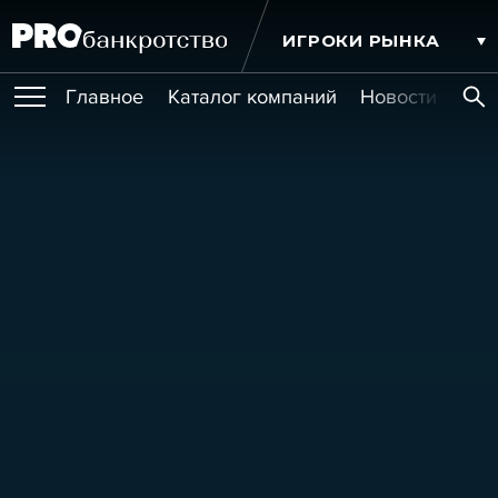
ИГРОКИ РЫНКА
Главное
Каталог компаний
Новости комп
ПУБЛИКАЦИИ
Публикации
МЕРОПРИЯТИЯ
Новости
Статьи
Эксперт PRO
Интервью
Крупные банкротства
Сюжеты
ОБУЧЕНИЯ
Мероприятия
Обучения
Онлайн-обучения
Книги
УСЛУГИ
Игроки рынка
Компании
Персоны
Кейсы
СЕРВИСЫ
Услуги
Услуги
РЕЙТИНГИ