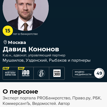
15
лет в банкротстве
Москва
Давид Кононов
К.ю.н., адвокат, управляющий партнер
Мушаилов, Узденский, Рыбаков и партнеры
ИНДЕКС
49
МЕДИЙНОСТИ
О персоне
Эксперт портала PROБанкротство, Право.ру, РБК,
КоммерсантЪ, Ведомостей. Автор