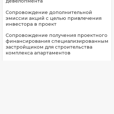
девелопмента
Сопровождение дополнительной
эмиссии акций с целью привлечения
инвестора в проект
Сопровождение получения проектного
финансирования специализированным
застройщиком для строительства
комплекса апартаментов
Проведение юридической проверки
компании, основные активы которой
ранее принадлежали государству
Два вопроса — одна победа: кейс
NERRA по защите сделки по квартире
на втором круге в апелляции
Победили в многолетнем