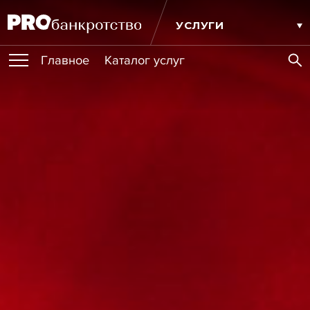
УСЛУГИ
Главное
Каталог услуг
ПУБЛИКАЦИИ
Публикации
МЕРОПРИЯТИЯ
Новости
Статьи
Эксперт PRO
Интервью
Крупные банкротства
Сюжеты
ОБУЧЕНИЯ
Мероприятия
Обучения
Онлайн-обучения
Книги
ИГРОКИ РЫНКА
Игроки рынка
Компании
Персоны
Кейсы
СЕРВИСЫ
Услуги
Услуги
РЕЙТИНГИ