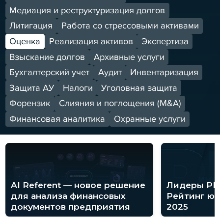
Медиация и реструктуризация долгов
Литигация
Работа со стрессовыми активами
Оценка
Реализация активов
Экспертиза
Взыскание долгов
Архивные услуги
Бухгалтерский учет
Аудит
Инвентаризация
Защита АУ
Налоги
Уголовная защита
Форензик
Слияния и поглощения (M&A)
Финансовая аналитика
Охранные услуги
AI Referent — новое решение
Лидеры PR
для анализа финансовых
Рейтинг ю
документов предприятия
2025