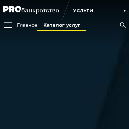
УСЛУГИ
Главное
Каталог услуг
ПУБЛИКАЦИИ
Публикации
МЕРОПРИЯТИЯ
Новости
Статьи
Эксперт PRO
Интервью
Крупные банкротства
Сюжеты
ОБУЧЕНИЯ
Мероприятия
Обучения
Онлайн-обучения
Книги
ИГРОКИ РЫНКА
Игроки рынка
Компании
Персоны
Кейсы
СЕРВИСЫ
Услуги
Услуги
РЕЙТИНГИ