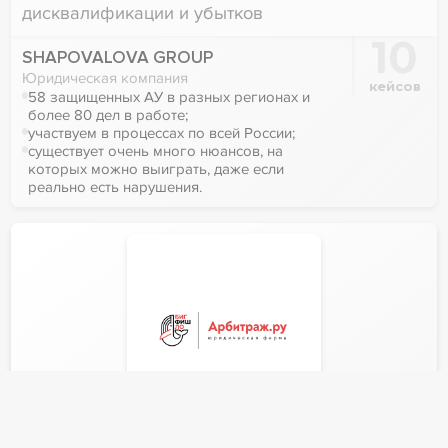
дисквалификации и убытков
10
SHAPOVALOVA GROUP
Юридическая компания
кейсов
58 защищенных АУ в разных регионах и
более 80 дел в работе;
участвуем в процессах по всей России;
существует очень много нюансов, на
которых можно выиграть, даже если
реально есть нарушения.
Для кого
17
Арбитражные управляющие
лет в банкротстве