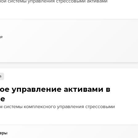
ой системы управления стрессовыми активами
де
а
ое управление активами в
ве
м системы комплексного управления стрессовыми
неры