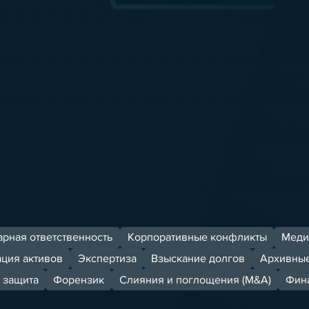
рная ответственность
Корпоративные конфликты
Меди
ация активов
Экспертиза
Взыскание долгов
Архивные
 защита
Форензик
Слияния и поглощения (M&A)
Фина