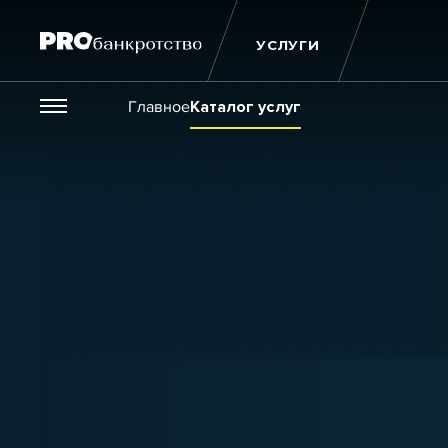
УСЛУГИ
Везде
Главное
Каталог услуг
Публикации
Новости
Статьи
Эксперт PRO
Интервью
Крупн
Мероприятия
Обучения
Онлайн-обучения
К
Игроки рынка
Компании
Персоны
Кейсы
Услуги
Услуги