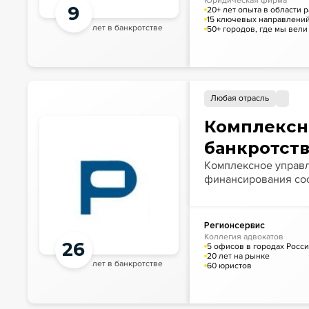
Юридическая фирма
9
20+ лет опыта в области
15 ключевых направлени
лет в банкротстве
50+ городов, где мы вели
Любая отрасль
Комплексн
банкротст
Комплексное управ
финансирования со
Регионсервис
Коллегия адвокатов
26
5 офисов в городах Росс
20 лет на рынке
лет в банкротстве
60 юристов