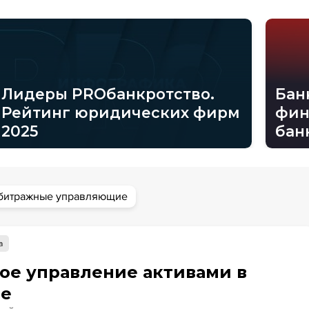
Лидеры PROбанкротство.
Бан
Рейтинг юридических фирм
фин
2025
бан
битражные управляющие
а
ое управление активами в
ве