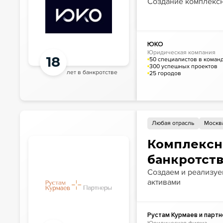
Создание комплексн
ЮКО
Юридическая компания
18
50 специалистов в коман
300 успешных проектов
лет в банкротстве
25 городов
Любая отрасль
Москв
Комплексн
банкротст
Создаем и реализуе
активами
Рустам Курмаев и парт