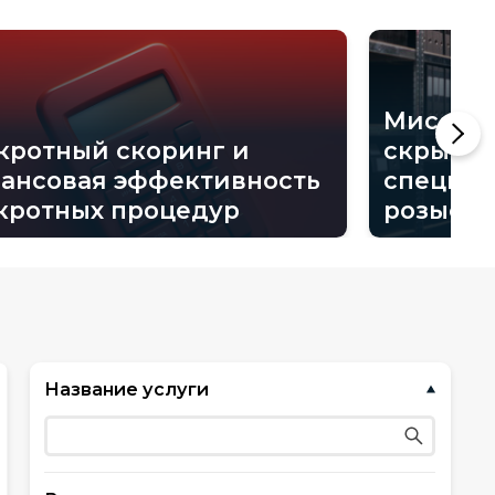
Миссия: 
кротный скоринг и
скрыто.
ансовая эффективность
специа
кротных процедур
розыске
Название услуги