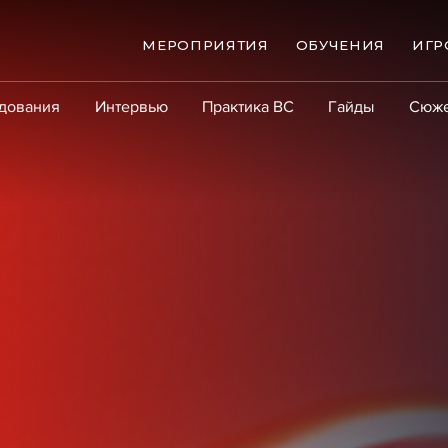
МЕРОПРИЯТИЯ
ОБУЧЕНИЯ
ИГР
дования
Интервью
Практика ВС
Гайды
Сюж
Практика
Сообщество
Эксперт PRO
Крупны
ые банкротства
Сюжеты
ниги