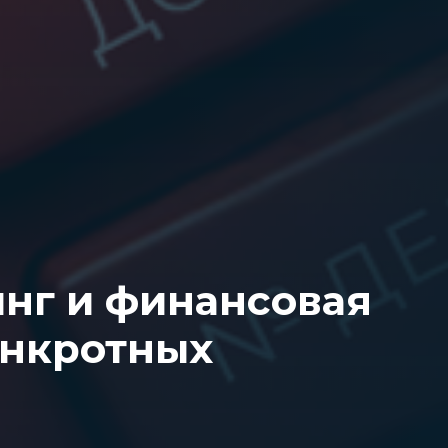
нг и финансовая
анкротных