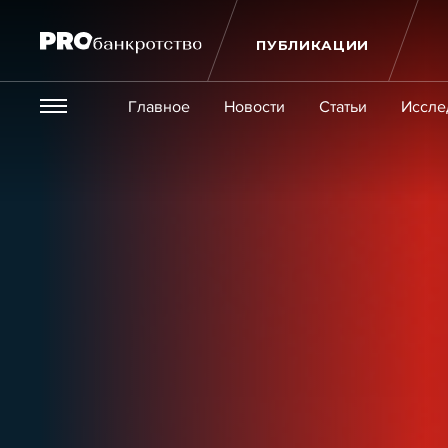
ПУБЛИКАЦИИ
Везде
Главное
Новости
Статьи
Иссле
Экономика и бизнес
Закон
Публикации
Новости
Статьи
Эксперт PRO
Интервью
Крупн
Мероприятия
Обучения
Онлайн-обучения
К
Игроки рынка
Компании
Персоны
Кейсы
Услуги
Услуги