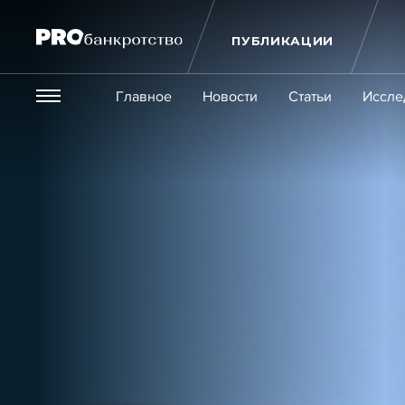
ПУБЛИКАЦИИ
Везде
Главное
Новости
Статьи
Иссле
Экономика и бизнес
Закон
Публикации
Новости
Статьи
Эксперт PRO
Интервью
Крупн
Мероприятия
Обучения
Онлайн-обучения
К
Игроки рынка
Компании
Персоны
Кейсы
Услуги
Услуги