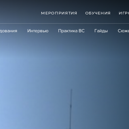
МЕРОПРИЯТИЯ
ОБУЧЕНИЯ
ИГР
дования
Интервью
Практика ВС
Гайды
Сюж
Практика
Сообщество
Эксперт PRO
Крупны
ые банкротства
Сюжеты
ниги