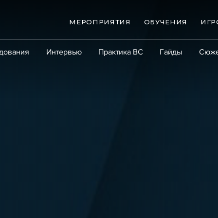
МЕРОПРИЯТИЯ
ОБУЧЕНИЯ
ИГР
дования
Интервью
Практика ВС
Гайды
Сюж
Практика
Сообщество
Эксперт PRO
Крупны
ые банкротства
Сюжеты
ниги