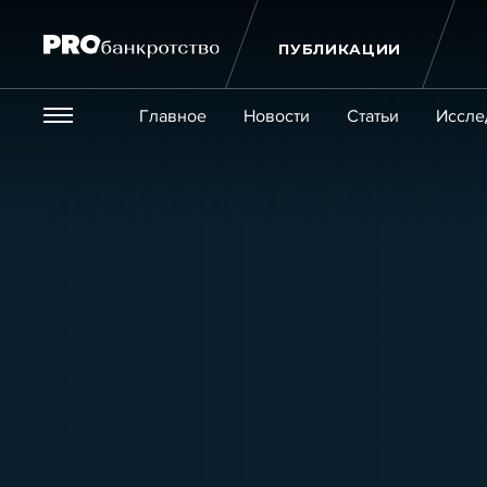
ПУБЛИКАЦИИ
Везде
Главное
Новости
Статьи
Иссле
Экономика и бизнес
Закон
Публикации
Новости
Статьи
Эксперт PRO
Интервью
Крупн
Мероприятия
Обучения
Онлайн-обучения
К
Игроки рынка
Компании
Персоны
Кейсы
Услуги
Услуги