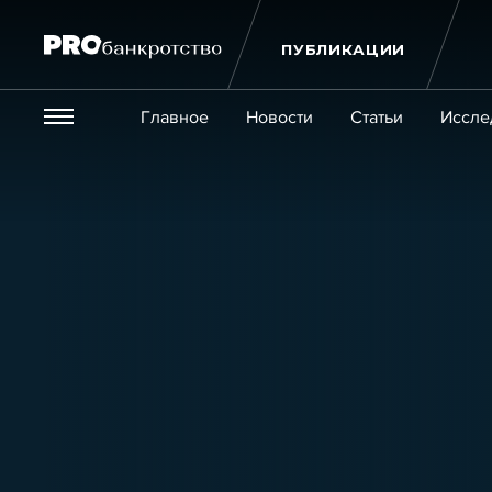
ПУБЛИКАЦИИ
Везде
Главное
Новости
Статьи
Иссле
Экономика и бизнес
Закон
Публикации
Новости
Статьи
Эксперт PRO
Интервью
Крупн
Мероприятия
Обучения
Онлайн-обучения
К
Игроки рынка
Компании
Персоны
Кейсы
Услуги
Услуги