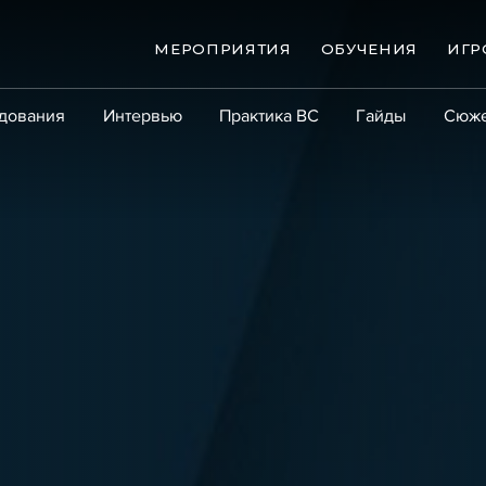
МЕРОПРИЯТИЯ
ОБУЧЕНИЯ
ИГР
дования
Интервью
Практика ВС
Гайды
Сюж
Практика
Сообщество
Эксперт PRO
Крупны
ые банкротства
Сюжеты
ниги