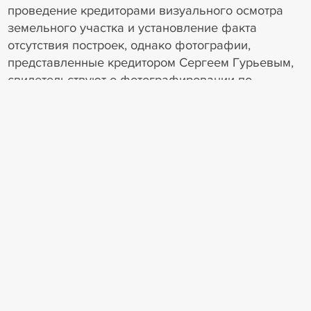
проведение кредиторами визуального осмотра
земельного участка и установление факта
отсутствия построек, однако фотографии,
представленные кредитором Сергеем Гурьевым,
свидетельствуют о фотографировании по
периметру забора, а не самого земельного
участка.
Суды не приняли надлежащих мер к
исследованию и установлению факта наличия
или отсутствия на спорном земельном участке
жилого помещения, заявленного Сергеем
Жидковым в качестве единственного жилья.
Суд апелляционной инстанции сослался на
предложение провести совместный осмотр
имущества или рассмотреть вопрос о проведении
судебной экспертизы, однако из материалов дела
не следует, что суды предлагали лицам,