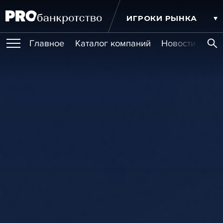
ИГРОКИ РЫНКА
Главное
Каталог компаний
Новости комп
ПУБЛИКАЦИИ
Публикации
МЕРОПРИЯТИЯ
Новости
Статьи
Эксперт PRO
Интервью
Крупные банкротства
Сюжеты
ОБУЧЕНИЯ
Мероприятия
Обучения
Онлайн-обучения
Книги
УСЛУГИ
Игроки рынка
Компании
Персоны
Кейсы
СЕРВИСЫ
Услуги
Услуги
РЕЙТИНГИ