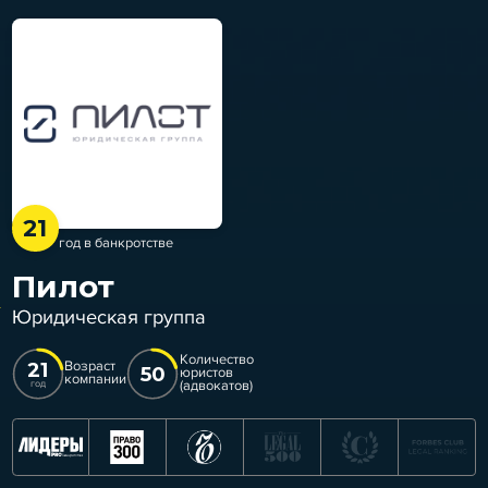
21
год в банкротстве
Пилот
Юридическая группа
Количество
21
Возраст
50
юристов
компании
(адвокатов)
год