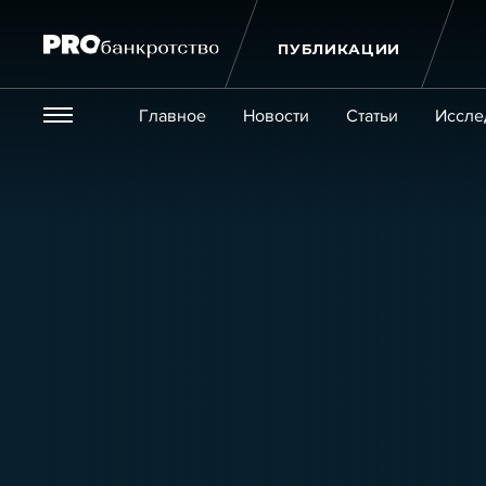
ПУБЛИКАЦИИ
Везде
Главное
Новости
Статьи
Иссле
Экономика и бизнес
Закон
Публикации
Новости
Статьи
Эксперт PRO
Интервью
Крупн
Мероприятия
Обучения
Онлайн-обучения
К
Игроки рынка
Компании
Персоны
Кейсы
Услуги
Услуги