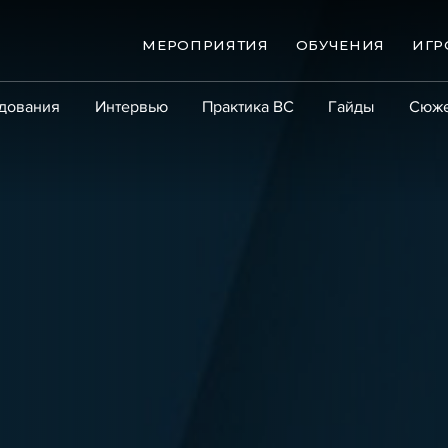
МЕРОПРИЯТИЯ
ОБУЧЕНИЯ
ИГР
дования
Интервью
Практика ВС
Гайды
Сюж
Практика
Сообщество
Эксперт PRO
Крупны
ые банкротства
Сюжеты
ниги