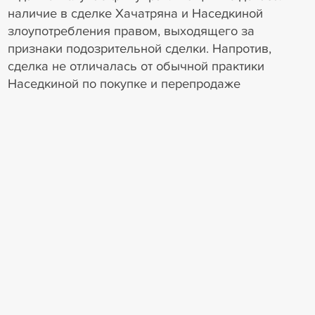
наличие в сделке Хачатряна и Наседкиной
злоупотребления правом, выходящего за
признаки подозрительной сделки. Напротив,
сделка не отличалась от обычной практики
Наседкиной по покупке и перепродаже
недвижимости.
Отчуждение имущества в предбанкротный
период, причиняющее ущерб кредиторам,
является основанием для оспаривания по
специальным нормам ст. 61.2 Закона о
банкротстве о подозрительных сделках. Признаки
такой сделки в ситуации с Хачатряном и
Наседкиной имелись. Однако срок исковой
давности по оспариванию подозрительной сделки
уже истек, а доказательств ничтожности сделки по
ст. 10, 168 и 170 ГК РФ не представлено.
Итог