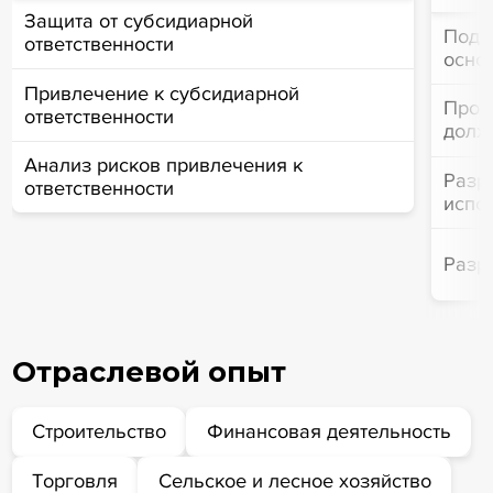
Защита от субсидиарной
Подг
ответственности
осно
Привлечение к субсидиарной
Пров
ответственности
долж
Анализ рисков привлечения к
Разр
ответственности
испо
Разр
Отраслевой опыт
Строительство
Финансовая деятельность
Торговля
Сельское и лесное хозяйство