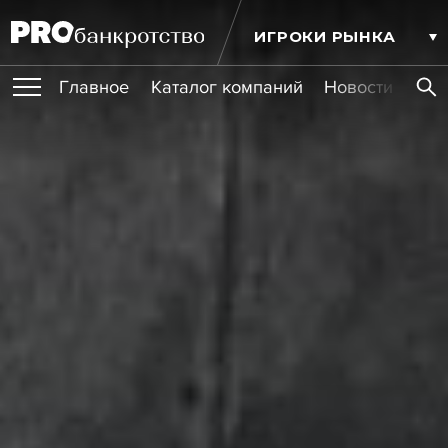
ИГРОКИ РЫНКА
Главное
Каталог компаний
Новости комп
ПУБЛИКАЦИИ
Публикации
МЕРОПРИЯТИЯ
Новости
Статьи
Эксперт PRO
Интервью
Крупные банкротства
Сюжеты
ОБУЧЕНИЯ
Мероприятия
Обучения
Онлайн-обучения
Книги
УСЛУГИ
Игроки рынка
Компании
Персоны
Кейсы
СЕРВИСЫ
Услуги
Услуги
РЕЙТИНГИ