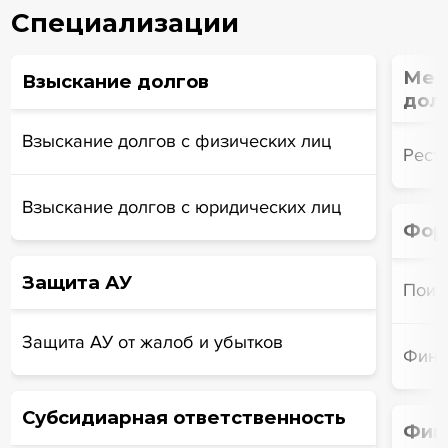
Специализации
Мед
Взыскание долгов
дол
Взыскание долгов с физических лиц
Рест
Взыскание долгов с юридических лиц
Фор
Защита АУ
Поис
Защита АУ от жалоб и убытков
Фина
Субсидиарная ответственность
Фин