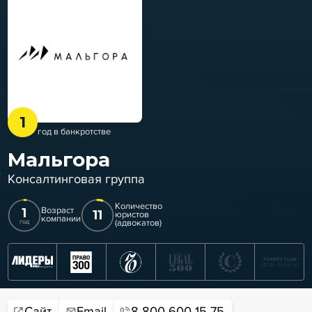
1
год в банкротстве
Мальгора
Консалтинговая группа
Количество
1
Возраст
11
юристов
компании
(адвокатов)
год
Сайт
Email
8 800 600 15 75