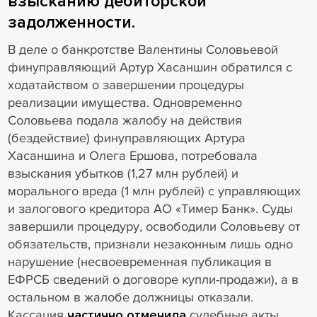
взысканию дебиторской
задолженности.
В деле о банкротстве Валентины Соловьевой
финуправляющий Артур Хасаншин обратился с
ходатайством о завершении процедуры
реализации имущества. Одновременно
Соловьева подала жалобу на действия
(бездействие) финуправляющих Артура
Хасаншина и Олега Ершова, потребовала
взыскания убытков (1,27 млн рублей) и
морального вреда (1 млн рублей) с управляющих
и залогового кредитора АО «Тимер Банк». Суды
завершили процедуру, освободили Соловьеву от
обязательств, признали незаконным лишь одно
нарушение (несвоевременная публикация в
ЕФРСБ сведений о договоре купли-продажи), а в
остальном в жалобе должницы отказали.
Кассация
частично отменила
судебные акты,