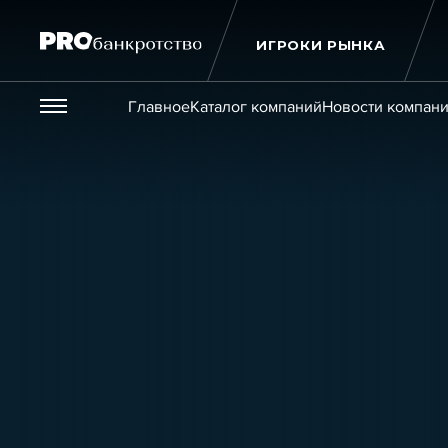
ИГРОКИ РЫНКА
Везде
Главное
Каталог компаний
Новости компан
Публикации
Новости
Статьи
Эксперт PRO
Интервью
Крупн
Мероприятия
Обучения
Онлайн-обучения
К
Игроки рынка
Компании
Персоны
Кейсы
Услуги
Услуги