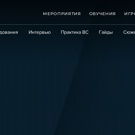
МЕРОПРИЯТИЯ
ОБУЧЕНИЯ
ИГР
дования
Интервью
Практика ВС
Гайды
Сюж
Практика
Сообщество
Эксперт PRO
Крупны
ые банкротства
Сюжеты
ниги