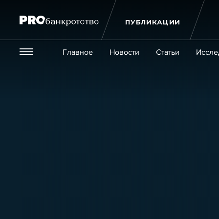
ПУБЛИКАЦИИ
Везде
Главное
Новости
Статьи
Иссле
Экономика и бизнес
Закон
Публикации
Новости
Статьи
Эксперт PRO
Интервью
Крупн
Мероприятия
Обучения
Онлайн-обучения
К
Игроки рынка
Компании
Персоны
Кейсы
Услуги
Услуги