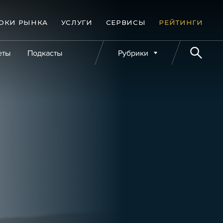
ОКИ РЫНКА
УСЛУГИ
СЕРВИСЫ
РЕЙТИНГИ
еты
Подкасты
Рубрики
е банкротства
Публикации