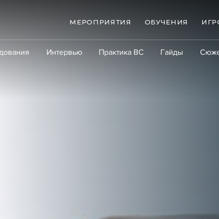
МЕРОПРИЯТИЯ
ОБУЧЕНИЯ
ИГР
дования
Интервью
Практика ВС
Гайды
Сюж
Практика
Сообщество
Эксперт PRO
Крупны
ые банкротства
Сюжеты
ниги