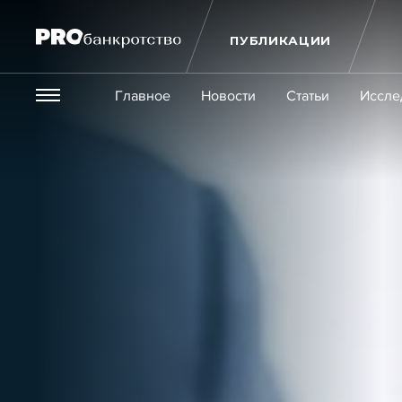
ПУБЛИКАЦИИ
Везде
Главное
Новости
Статьи
Иссле
Экономика и бизнес
Закон
Публикации
Новости
Статьи
Эксперт PRO
Интервью
Крупн
Мероприятия
Обучения
Онлайн-обучения
К
Игроки рынка
Компании
Персоны
Кейсы
Услуги
Услуги