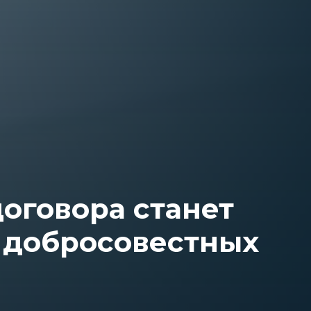
договора станет
 добросовестных