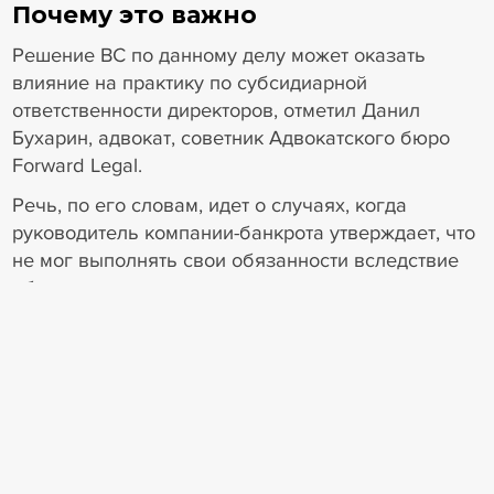
Почему это важно
Решение ВС по данному делу может оказать
влияние на практику по субсидиарной
ответственности директоров, отметил Данил
Бухарин, адвокат, советник Адвокатского бюро
Forward Legal.
Речь, по его словам, идет о случаях, когда
руководитель компании-банкрота утверждает, что
не мог выполнять свои обязанности вследствие
объективных причин, в данном случае – из-за
тяжелой болезни. В рассматриваемом деле суды
подошли к изучению этого вопроса формально,
не исследовав доводы и доказательства,
представленные директором, указал он.
Скорее всего, Верховный Суд
подчеркнет, что судам необходимо