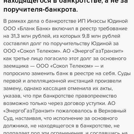
находящегося в банкротстве, а не за
поручителя-банкрота.
В рамках дела о банкротстве ИП Инэссы Юдиной
ООО «Бланк Банк» включил в реестр требование
на 31,3 млн рублей, из которых 9,8 млн рублей
составлял долг по поручительству Юдиной за
ООО «Сокол Телеком». АО «ЭнергоГазТранзит»
как третье лицо погасило этот долг за основного
заемщика — ООО «Сокол Телеком» — и
попросило заменить банк в реестре на себя. Суды
первой и апелляционной инстанций произвели
замену, однако кассация отменила их акты,
указав, что при банкротстве правопреемство
возможно только через договор уступки. АО
«ЭнергоГазТранзит» пожаловалось в Верховный
Суд, настаивая, что исполнение за основного
должника, не находящегося в банкротстве, не
подпадает под эти ограничения, и сославшись на