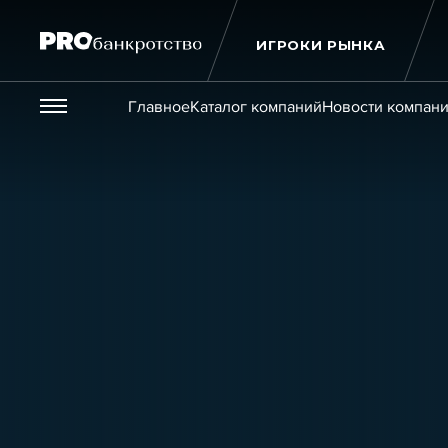
ИГРОКИ РЫНКА
Везде
Главное
Каталог компаний
Новости компан
Публикации
Новости
Статьи
Эксперт PRO
Интервью
Крупн
Мероприятия
Обучения
Онлайн-обучения
К
Игроки рынка
Компании
Персоны
Кейсы
Услуги
Услуги