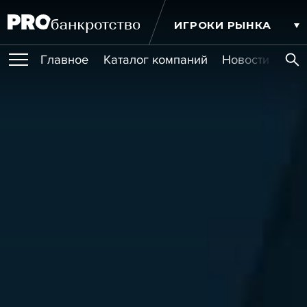
ИГРОКИ РЫНКА
Главное
Каталог компаний
Новости комп
ПУБЛИКАЦИИ
Публикации
МЕРОПРИЯТИЯ
Новости
Статьи
Эксперт PRO
Интервью
Крупные банкротства
Сюжеты
ОБУЧЕНИЯ
Мероприятия
Обучения
Онлайн-обучения
Книги
УСЛУГИ
Игроки рынка
Компании
Персоны
Кейсы
СЕРВИСЫ
Услуги
Услуги
РЕЙТИНГИ