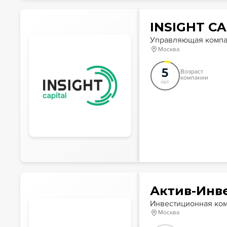
INSIGHT CA
Управляющая комп
Москва
5
Возраст
компании
лет
Актив-Инв
Инвестиционная ко
Москва