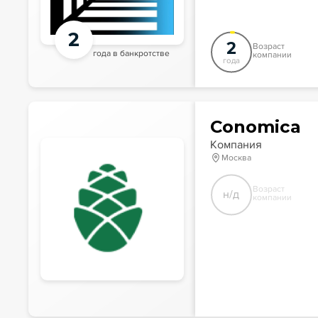
2
2
Возраст
года в банкротстве
компании
года
Conomica
Компания
Москва
Возраст
н/д
компании