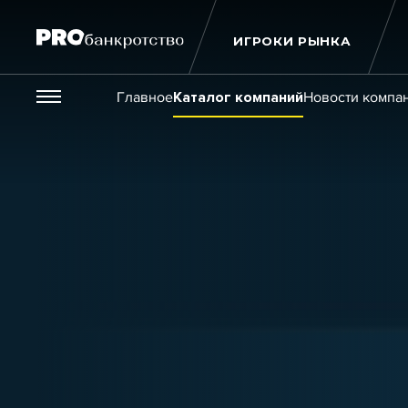
ИГРОКИ РЫНКА
Везде
Главное
Каталог компаний
Новости компа
Публикации
Новости
Статьи
Эксперт PRO
Интервью
Крупн
Мероприятия
Обучения
Онлайн-обучения
К
Игроки рынка
Компании
Персоны
Кейсы
Услуги
Услуги