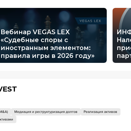
Вебинар VEGAS LEX
ИНФ
«Судебные споры с
Нал
иностранным элементом:
при
правила игры в 2026 году»
пар
VEST
(M&A)
Медиация и реструктуризация долгов
Реализация активов
активами