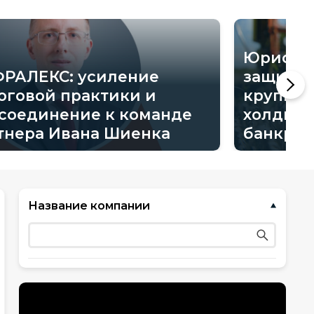
Юристы 
РАЛЕКС: усиление
защитил
оговой практики и
крупног
соединение к команде
холдинг
тнера Ивана Шиенка
банкрот
Название компании