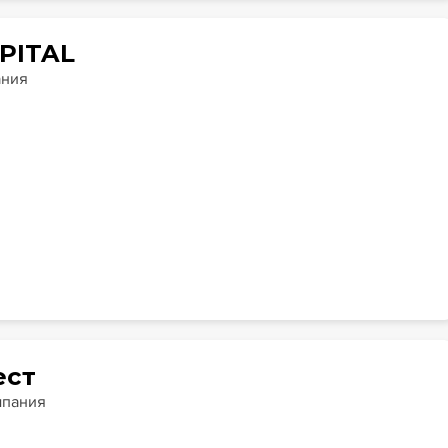
PITAL
ания
ест
мпания