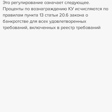
Это регулирование означает следующее.
Проценты по вознаграждению КУ исчисляются по
правилам пункта 13 статьи 20.6 закона о
банкротстве для всех удовлетворенных
требований, включенных в реестр требований
кредиторов, за вычетом требований залогового
кредитора, удовлетворенных за счет выручки от
реализации предмета залога.
Кроме того, подлежат исчислению проценты
отдельно для требований каждого залогового
кредитора, погашенных за счет выручки от
реализации каждого отдельного предмета залога.
При этом проценты, исчисляемые при
удовлетворении залогового требования,
уплачиваются только за счет и в пределах
указанных 10% или 5%, пояснил суд округа.
С учетом пункта 5 статьи 213.27 закона о