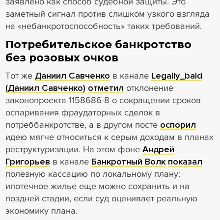
заявлено как способ судебной защиты. Это
заметный сигнал против слишком узкого взгляда
на «небанкротоспособность» таких требований.
Потребительское банкротство
без розовых очков
Тот же
Даниил Савченко
в канале
Legally_bald
(Даниил Савченко)
отметил
отклонение
законопроекта 1158686-8 о сокращении сроков
оспаривания фраудаторных сделок в
потреббанкротстве, а в другом посте
оспорил
идею мягче относиться к серым доходам в планах
реструктуризации. На этом фоне
Андрей
Григорьев
в канале
Банкротный Волк
показал
полезную кассацию по локальному плану:
ипотечное жилье еще можно сохранить и на
поздней стадии, если суд оценивает реальную
экономику плана.