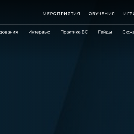
МЕРОПРИЯТИЯ
ОБУЧЕНИЯ
ИГР
дования
Интервью
Практика ВС
Гайды
Сюж
Практика
Сообщество
Эксперт PRO
Крупны
ые банкротства
Сюжеты
ниги