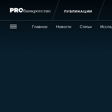
ПУБЛИКАЦИИ
Везде
Главное
Новости
Статьи
Иссле
Экономика и бизнес
Закон
Публикации
Новости
Статьи
Эксперт PRO
Интервью
Крупн
Мероприятия
Обучения
Онлайн-обучения
К
Игроки рынка
Компании
Персоны
Кейсы
Услуги
Услуги