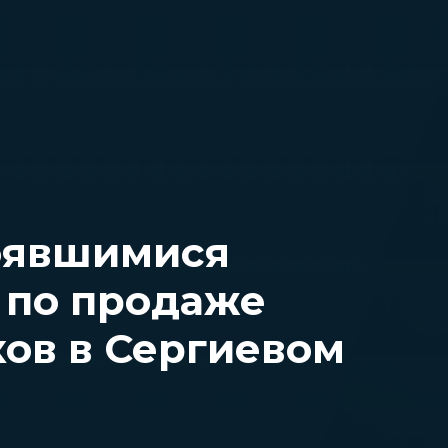
оявшимися
 по продаже
ков в Сергиевом