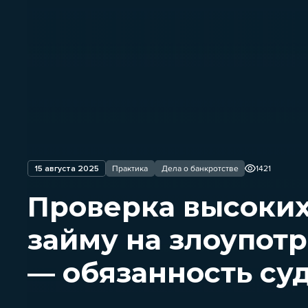
15 августа 2025
Практика
Дела о банкротстве
1421
Проверка высоких
займу на злоупот
— обязанность су