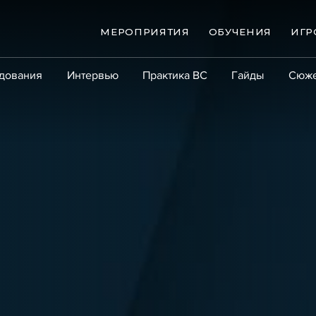
МЕРОПРИЯТИЯ
ОБУЧЕНИЯ
ИГР
дования
Интервью
Практика ВС
Гайды
Сюж
Практика
Сообщество
Эксперт PRO
Крупны
ые банкротства
Сюжеты
ниги