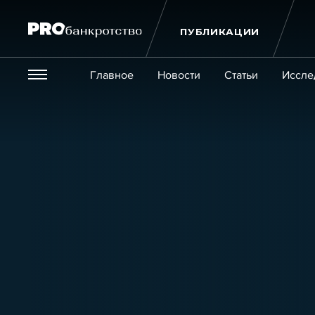
ПУБЛИКАЦИИ
Везде
Главное
Новости
Статьи
Иссле
Экономика и бизнес
Закон
Публикации
Новости
Статьи
Эксперт PRO
Интервью
Крупн
Мероприятия
Обучения
Онлайн-обучения
К
Игроки рынка
Компании
Персоны
Кейсы
Услуги
Услуги