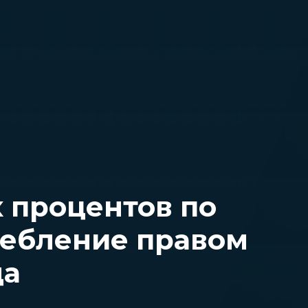
 процентов по
ребление правом
да