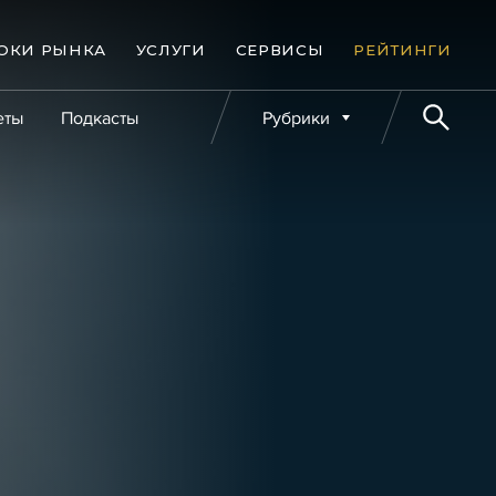
ОКИ РЫНКА
УСЛУГИ
СЕРВИСЫ
РЕЙТИНГИ
еты
Подкасты
Рубрики
е банкротства
Публикации