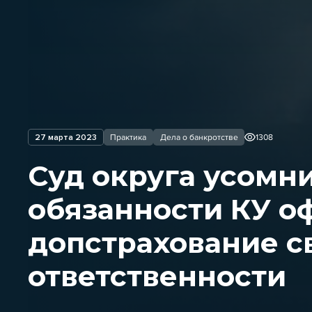
27 марта 2023
Практика
Дела о банкротстве
1308
Суд округа усомни
обязанности КУ о
допстрахование с
ответственности