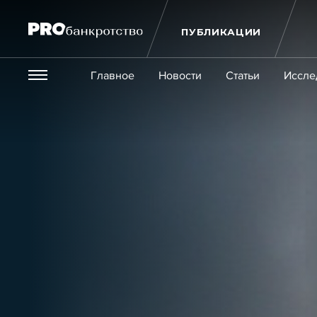
ПУБЛИКАЦИИ
Везде
Главное
Новости
Статьи
Иссле
Экономика и бизнес
Закон
Публикации
Новости
Статьи
Эксперт PRO
Интервью
Крупн
Мероприятия
Обучения
Онлайн-обучения
К
Игроки рынка
Компании
Персоны
Кейсы
Услуги
Услуги