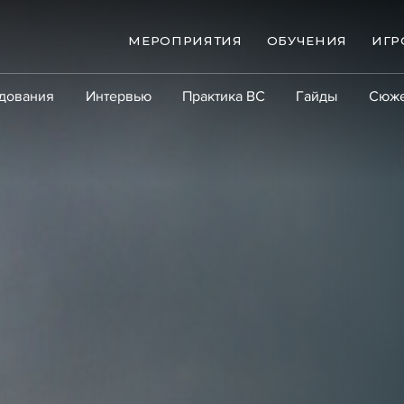
МЕРОПРИЯТИЯ
ОБУЧЕНИЯ
ИГР
дования
Интервью
Практика ВС
Гайды
Сюж
Практика
Сообщество
Эксперт PRO
Крупны
ые банкротства
Сюжеты
ниги