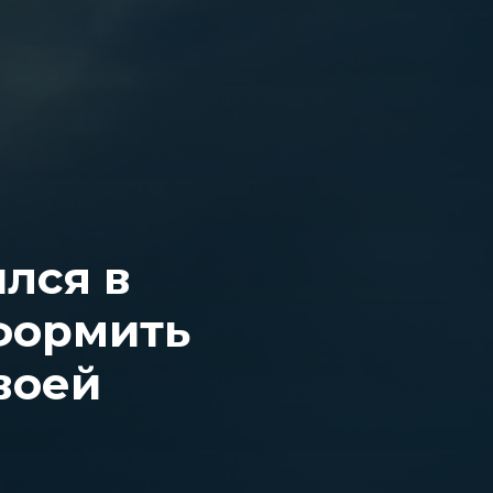
лся в
формить
воей