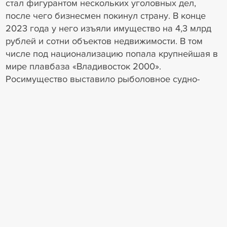
стал фигурантом нескольких уголовных дел,
после чего бизнесмен покинул страну. В конце
2023 года у него изъяли имущество на 4,3 млрд
рублей и сотни объектов недвижимости. В том
числе под национализацию попала крупнейшая в
мире плавбаза «Владивосток 2000».
Росимущество выставило рыболовное судно-
завод на торги 17 апреля 2024 года, начальная
цена лота превысила 2 млрд рублей.
6
2
Наблюдение
Специалисты по банкротству
юридических лиц