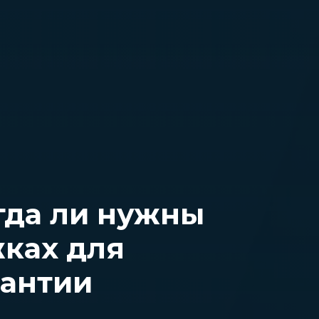
гда ли нужны
жках для
рантии