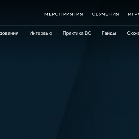
МЕРОПРИЯТИЯ
ОБУЧЕНИЯ
ИГР
дования
Интервью
Практика ВС
Гайды
Сюж
Практика
Сообщество
Эксперт PRO
Крупны
ые банкротства
Сюжеты
ниги