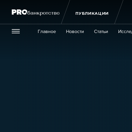
ПУБЛИКАЦИИ
Везде
Главное
Новости
Статьи
Иссле
Экономика и бизнес
Закон
Публикации
Новости
Статьи
Эксперт PRO
Интервью
Крупн
Мероприятия
Обучения
Онлайн-обучения
К
Игроки рынка
Компании
Персоны
Кейсы
Услуги
Услуги