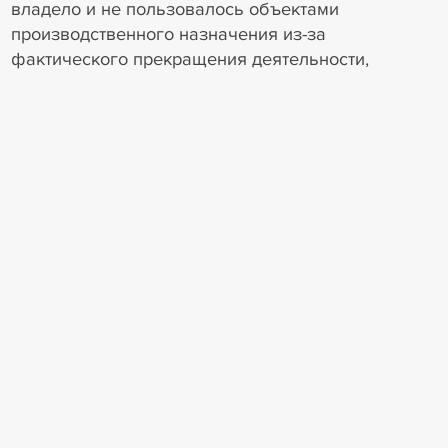
владело и не пользовалось объектами
производственного назначения из-за
фактического прекращения деятельности,
отсутствия работников и имущества.
Суды не установили обстоятельства фактического
пользования после возбуждения дела о
банкротстве и не проверили, мог ли истец
самостоятельно использовать пустующие
объекты.
Конкурсный управляющий подчеркнул, что
поведение сторон при наличии признаков
аффилированности свидетельствует о
недобросовестности, направленной на
искусственное наращивание задолженности и
создание преимущественного положения ООО
«Электрон» в деле о банкротстве. ООО
«Электрон» при включении требований в текущие