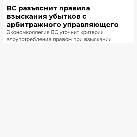
ВС разъяснит правила
взыскания убытков с
арбитражного управляющего
Экономколлегия ВС уточнит критерии
злоупотребления правом при взыскании
убытков с арбитражного управляющего.
Новости
Статьи
Эксперт PRO
12 января
1380
Применить фильтры
Интервью
Гайды
Крупные банкротства
Сюжеты
Новость