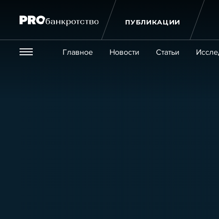
ПУБЛИКАЦИИ
Везде
Главное
Новости
Статьи
Иссле
Экономика и бизнес
Закон
Публикации
Новости
Статьи
Эксперт PRO
Интервью
Крупн
Мероприятия
Обучения
Онлайн-обучения
К
Игроки рынка
Компании
Персоны
Кейсы
Услуги
Услуги