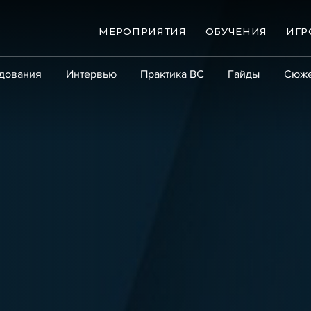
МЕРОПРИЯТИЯ
ОБУЧЕНИЯ
ИГР
дования
Интервью
Практика ВС
Гайды
Сюж
Практика
Сообщество
Эксперт PRO
Крупны
ые банкротства
Сюжеты
ниги