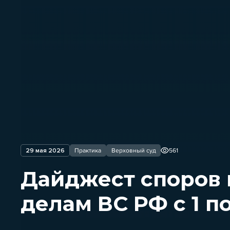
29 мая 2026
Практика
Верховный суд
561
Дайджест споров
делам ВС РФ с 1 п