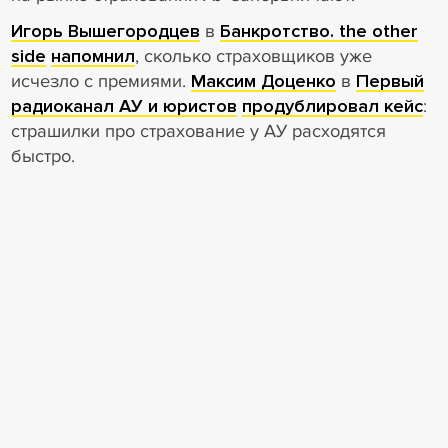
Игорь Вышегородцев
в
Банкротство. the other
side
напомнил
, сколько страховщиков уже
исчезло с премиями.
Максим Доценко
в
Первый
радиоканал АУ и юристов
продублировал кейс
:
страшилки про страхование у АУ расходятся
быстро.
Судебная система трещит по
швам
В
Первый радиоканал АУ и юристов
обсудили
лишение Виктора Момотова статуса судьи в
отставке. Девять миллиардов активов вокруг
бывшего судьи — уже не репутационный риск, а
девелоперский сюжет.
Канал
ТАЙская грамота
принес
историю о
проверках имущества судей Дарьи Федоровой и
Альбины Адзиновой: квартиры, гектары и