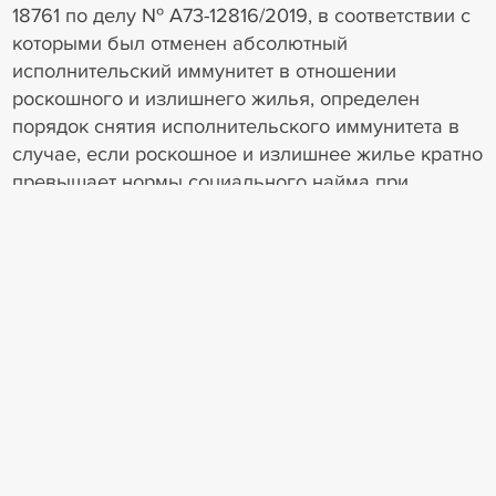
18761 по делу № А73-12816/2019, в соответствии с
которыми был отменен абсолютный
исполнительский иммунитет в отношении
роскошного и излишнего жилья, определен
порядок снятия исполнительского иммунитета в
случае, если роскошное и излишнее жилье кратно
превышает нормы социального найма при
условии предоставления замещающего жилья по
нормам не меньше социального найма.
Арбитражный суд Московского округа согласился
с апелляционным судом. Суд подчеркнул, что
право на жилище, декларированное Конституцией
РФ (часть 1 статьи 40), может быть реально
обеспечено Российской Федерацией и, как
следствие, реализовано в пределах
государственного суверенитета Российской
Федерации, который не распространяется на