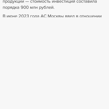
продукции — стоимость инвестиций составила
порядка 900 млн рублей.
В июне 2023 года АС Москвы ввел в отношении
АО «Хоневелл» наблюдение. При этом из
полученных ответов регистрирующих органов
выяснилось, что у должника отсутствует
имущество, достаточное для погашения
требований кредиторов, восстановление
платежеспособности невозможно, признаки
преднамеренного и (или) фиктивного банкротства
не выявлены.
5
9
Конкурсное производство
Конкурсная масса