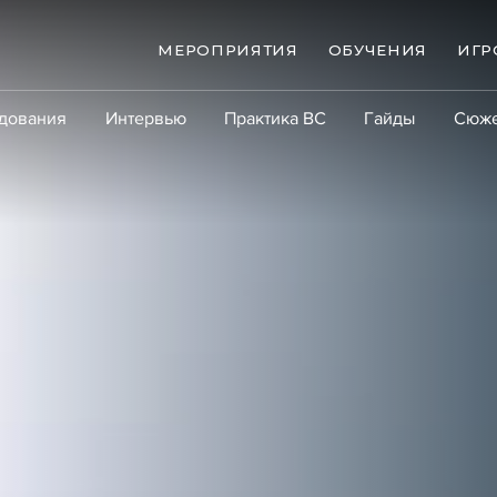
МЕРОПРИЯТИЯ
ОБУЧЕНИЯ
ИГР
дования
Интервью
Практика ВС
Гайды
Сюж
Практика
Сообщество
Эксперт PRO
Крупны
ые банкротства
Сюжеты
ниги