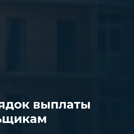
ядок выплаты
ьщикам