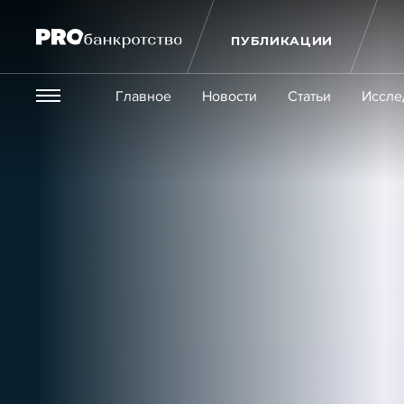
ПУБЛИКАЦИИ
Везде
Главное
Новости
Статьи
Иссле
Экономика и бизнес
Закон
Публикации
Новости
Статьи
Эксперт PRO
Интервью
Крупн
Мероприятия
Обучения
Онлайн-обучения
К
Игроки рынка
Компании
Персоны
Кейсы
Услуги
Услуги