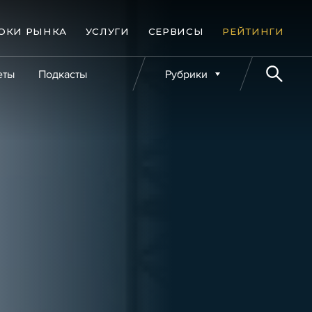
ОКИ РЫНКА
УСЛУГИ
СЕРВИСЫ
РЕЙТИНГИ
еты
Подкасты
Рубрики
е банкротства
Публикации