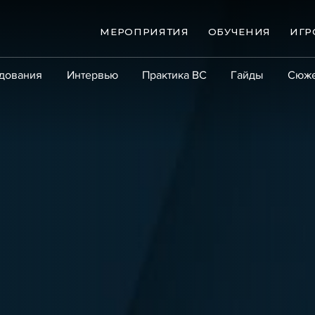
МЕРОПРИЯТИЯ
ОБУЧЕНИЯ
ИГР
дования
Интервью
Практика ВС
Гайды
Сюж
Практика
Сообщество
Эксперт PRO
Крупны
ые банкротства
Сюжеты
ниги