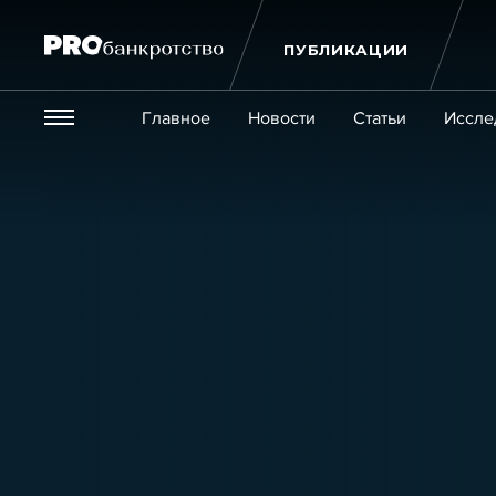
ПУБЛИКАЦИИ
Везде
Главное
Новости
Статьи
Иссле
Экономика и бизнес
Закон
Публикации
Новости
Статьи
Эксперт PRO
Интервью
Крупн
Мероприятия
Обучения
Онлайн-обучения
К
Игроки рынка
Компании
Персоны
Кейсы
Услуги
Услуги