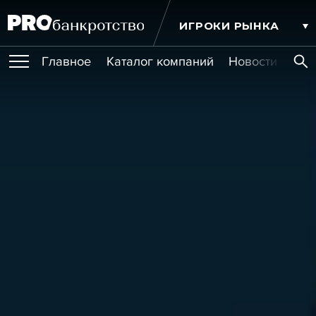
ИГРОКИ РЫНКА
Главное
Каталог компаний
Новости комп
ПУБЛИКАЦИИ
Публикации
МЕРОПРИЯТИЯ
Новости
Статьи
Эксперт PRO
Интервью
Крупные банкротства
Сюжеты
ОБУЧЕНИЯ
Мероприятия
Обучения
Онлайн-обучения
Книги
УСЛУГИ
Игроки рынка
Компании
Персоны
Кейсы
СЕРВИСЫ
Услуги
Услуги
РЕЙТИНГИ